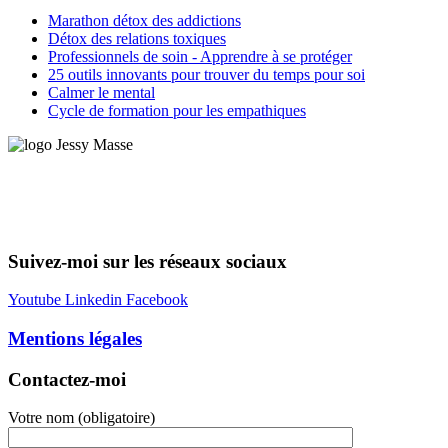
Marathon détox des addictions
Détox des relations toxiques
Professionnels de soin - Apprendre à se protéger
25 outils innovants pour trouver du temps pour soi
Calmer le mental
Cycle de formation pour les empathiques
Coach, Dirigeante, conférencière, auteur, formatrice
Principalement en région Bordelaise et Paris, je me rends
régulièrement à Lyon, Marseille, Lorient, Nancy et Lille.
Suivez-moi sur les réseaux sociaux
Youtube
Linkedin
Facebook
Mentions légales
Contactez-moi
Votre nom (obligatoire)