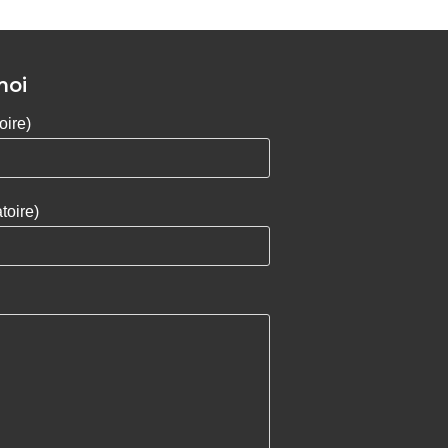
moi
oire)
toire)