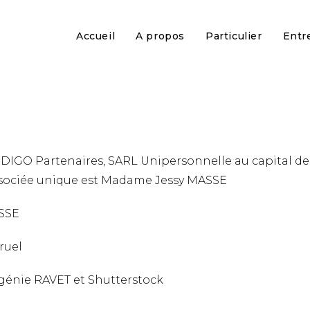
Accueil
A propos
Particulier
Entr
INDIGO Partenaires, SARL Unipersonnelle au capital d
 associée unique est Madame Jessy MASSE
SSE
ruel
génie RAVET et Shutterstock